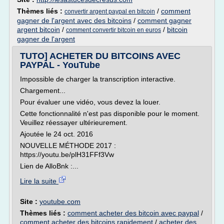
Thèmes liés :
/
comment
convertir argent paypal en bitcoin
gagner de l'argent avec des bitcoins
/
comment gagner
argent bitcoin
/
/
bitcoin
comment convertir bitcoin en euros
gagner de l'argent
TUTO] ACHETER DU BITCOINS AVEC
PAYPAL - YouTube
Impossible de charger la transcription interactive.
Chargement...
Pour évaluer une vidéo, vous devez la louer.
Cette fonctionnalité n'est pas disponible pour le moment.
Veuillez réessayer ultérieurement.
Ajoutée le 24 oct. 2016
NOUVELLE MÉTHODE 2017 :
https://youtu.be/plH31FFf3Vw
Lien de AlloBnk :...
Lire la suite
Site :
youtube.com
Thèmes liés :
comment acheter des bitcoin avec paypal
/
comment acheter des bitcoins rapidement
/
acheter des