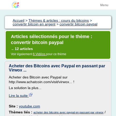
Menu
Accueil
>
Thèmes & articles : cours du bitcoins
>
convertir bitcoin en argent
>
convertir bitcoin paypal
Articles sélectionnés pour le thème :
convertir bitcoin paypal
12 articles
→
Voir également
6 Vidéos
pour ce thème
Acheter des Bitcoins avec Paypal en passant par
Virwox ...
Acheter des Bitcoin avec Paypal sur
http://www.achatcoin.com/visit/virwox... !
La solution la plus...
Lire la suite
Site :
youtube.com
Thèmes liés :
/
acheter des bitcoins avec paypal en passant par virwox