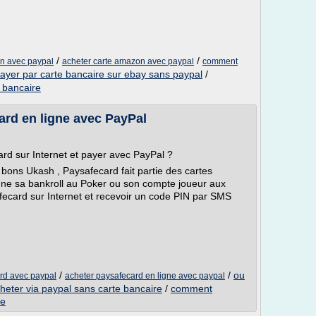
/
/
n avec paypal
acheter carte amazon avec paypal
comment
ayer par carte bancaire sur ebay sans paypal
/
 bancaire
ard en ligne avec PayPal
d sur Internet et payer avec PayPal ?
bons Ukash , Paysafecard fait partie des cartes
gne sa bankroll au Poker ou son compte joueur aux
afecard sur Internet et recevoir un code PIN par SMS
/
/
ou
ard avec paypal
acheter paysafecard en ligne avec paypal
heter via paypal sans carte bancaire
/
comment
re