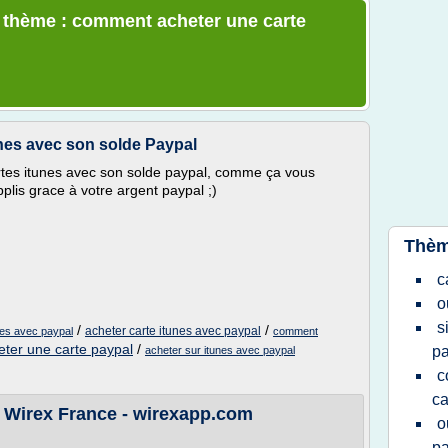
e thème : comment acheter une carte
nes avec son solde Paypal
tes itunes avec son solde paypal, comme ça vous
plis grace à votre argent paypal ;)
Thèm
c
o
s
/
/
acheter carte itunes avec paypal
nes avec paypal
comment
ter une carte paypal
/
pa
acheter sur itunes avec paypal
c
ca
- Wirex France - wirexapp.com
o
pa