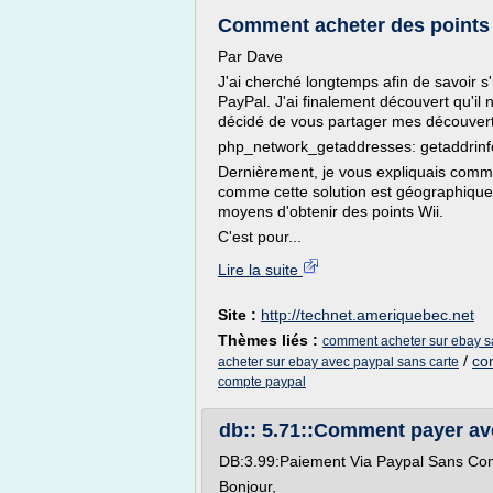
Comment acheter des points Wi
Par Dave
J'ai cherché longtemps afin de savoir s'
PayPal. J'ai finalement découvert qu'il n
décidé de vous partager mes découver
php_network_getaddresses: getaddrinfo
Dernièrement, je vous expliquais comm
comme cette solution est géographiqueme
moyens d'obtenir des points Wii.
C'est pour...
Lire la suite
Site :
http://technet.ameriquebec.net
Thèmes liés :
comment acheter sur ebay s
/
co
acheter sur ebay avec paypal sans carte
compte paypal
db:: 5.71::Comment payer ave
DB:3.99:Paiement Via Paypal Sans Co
Bonjour,