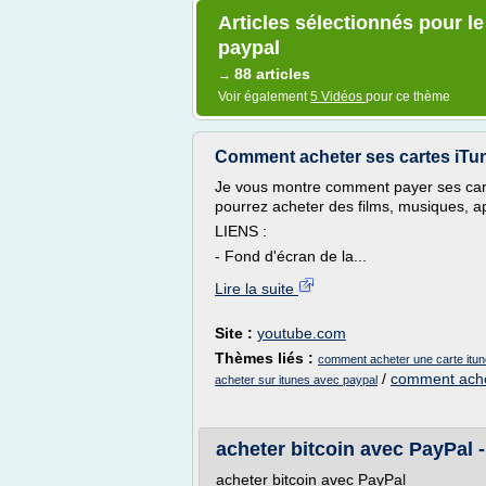
Articles sélectionnés pour l
paypal
88 articles
→
Voir également
5 Vidéos
pour ce thème
Comment acheter ses cartes iTu
Je vous montre comment payer ses car
pourrez acheter des films, musiques, ap
LIENS :
- Fond d'écran de la...
Lire la suite
Site :
youtube.com
Thèmes liés :
comment acheter une carte itu
/
comment ache
acheter sur itunes avec paypal
acheter bitcoin avec PayPal 
acheter bitcoin avec PayPal