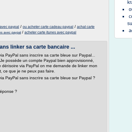
kr
o
c
su
/
/
 avec paypal
ou acheter carte cadeau paypal
achat carte
a
/
acheter carte itunes avec paypal
es avec paypal
s linker sa carte bancaire ...
 PayPal sans inscrire sa carte bleue sur Paypal...
. Je possède un compte Paypal bien approvisionné,
dérisoire via PayPal on me demande de linker mon
, ce que je ne peux pas faire.
a PayPal sans inscrire sa carte bleue sur Paypal ?
réponse ?