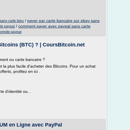
/
payer par carte bancaire sur ebay sans
sans carte bleu
/
comment payer avec paypal sans carte
te paypal
compte paypal
tcoins (BTC) ? | CoursBitcoin.net
ment ou carte bancaire ?
t la plus facile d'acheter des Bitcoins. Pour un achat
erts, profitez en ici .
e d'identité ou...
UM en Ligne avec PayPal