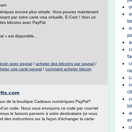
Team
o
umériques encore plus simple. Vous pouvez maintenant
o
ant par votre carte visa virtuelle, E-Coin ! Voici un
be
des bitcoins avec PayPal.
o
pa
l » est disponible...
a
c
fa
c
tcoin avec paypal
/
acheter des bitcoins par paypal
/
heter une carte paypal
/
comment acheter bitcoin
ra
c
c
c
ifts.com
c
aux de la boutique Cadeaux numériques PayPal?
bi
 d'un code. Nous vous envoyons ce code par courriel
a
ous le faisons parvenir à votre destinataire (si vous
d des instructions sur la façon d'échanger la carte-
en
c