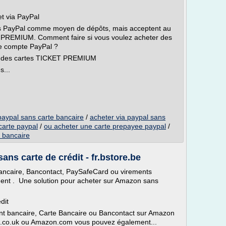
t via PayPal
pas PayPal comme moyen de dépôts, mais acceptent au
T PREMIUM. Comment faire si vous voulez acheter des
e compte PayPal ?
t des cartes TICKET PREMIUM
...
aypal sans carte bancaire
/
acheter via paypal sans
arte paypal
/
ou acheter une carte prepayee paypal
/
 bancaire
s carte de crédit - fr.bstore.be
ancaire, Bancontact, PaySafeCard ou virements
nt . Une solution pour acheter sur Amazon sans
dit
nt bancaire, Carte Bancaire ou Bancontact sur Amazon
.co.uk ou Amazon.com vous pouvez également...